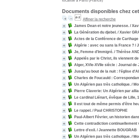
localisé à Paris (France)
Documents disponibles chez cet
Affiner la recherche
James Dean et notre jeunesse.
/ Xa
La Génération du djebel.
/ Xavier GR
Actes de la Conférence de Carthage 
Algérie : avec ou sans la France ?
/ 
Je, Femme d'Immigré.
/ Thérèse A
Appelés par le Christ, ils viennent de 
Alger, XVIe-XVIIe siècle : Journal d
Jusqu'au bout de la nuit : l'église d'A
Charles de Foucauld : Correspondan
Un Algérien pas très catholique.
/ M
Pierre Claverie: Un Algérien par alli
Le cardinal Liénart, évêque de Lille,
Il est tout de même permis d'être he
Le rappel.
/ Paul CHRISTOPHE
Paul-Albert Février, un historien dans
Cette contradiction continuellement
Lettre d'exil.
/ Jeannette BOUGRAB
Un Algérien pas très catholique.
/ Mo