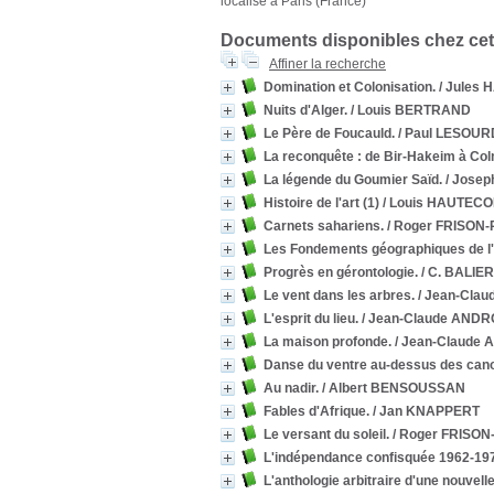
localisé à Paris (France)
Documents disponibles chez cet
Affiner la recherche
Domination et Colonisation.
/ Jules
Nuits d'Alger.
/ Louis BERTRAND
Le Père de Foucauld.
/ Paul LESOUR
La reconquête : de Bir-Hakeim à Col
La légende du Goumier Saïd.
/ Josep
Histoire de l'art (1)
/ Louis HAUTEC
Carnets sahariens.
/ Roger FRISON
Les Fondements géographiques de l'hi
Progrès en gérontologie.
/ C. BALIER
Le vent dans les arbres.
/ Jean-Cla
L'esprit du lieu.
/ Jean-Claude ANDR
La maison profonde.
/ Jean-Claude
Danse du ventre au-dessus des can
Au nadir.
/ Albert BENSOUSSAN
Fables d'Afrique.
/ Jan KNAPPERT
Le versant du soleil.
/ Roger FRISO
L'indépendance confisquée 1962-19
L'anthologie arbitraire d'une nouvell