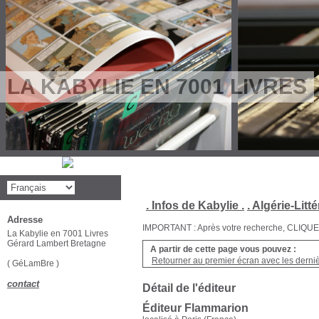
LA KABYLIE EN 7001 LIVRES
. Infos de Kabylie .
. Algérie-Litté
Adresse
IMPORTANT : Après votre recherche, CLIQUEZ su
La Kabylie en 7001 Livres
Gérard Lambert Bretagne
A partir de cette page vous pouvez :
Retourner au premier écran avec les dernièr
( GéLamBre )
contact
Détail de l'éditeur
Éditeur Flammarion