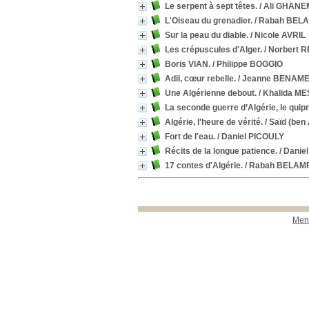
Le serpent à sept têtes.
/ Ali GHANE
L'Oiseau du grenadier.
/ Rabah BEL
Sur la peau du diable.
/ Nicole AVRIL
Les crépuscules d'Alger.
/ Norbert 
Boris VIAN.
/ Philippe BOGGIO
Adil, cœur rebelle.
/ Jeanne BENAM
Une Algérienne debout.
/ Khalida M
La seconde guerre d’Algérie, le quip
Algérie, l'heure de vérité.
/ Saïd (ben
Fort de l'eau.
/ Daniel PICOULY
Récits de la longue patience.
/ Daniel
17 contes d'Algérie.
/ Rabah BELAM
Ment