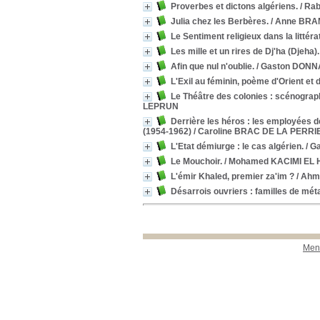
Proverbes et dictons algériens.
/ Ra
Julia chez les Berbères.
/ Anne BR
Le Sentiment religieux dans la litté
Les mille et un rires de Dj'ha (Djeha).
Afin que nul n'oublie.
/ Gaston DONN
L'Exil au féminin, poème d'Orient et 
Le Théâtre des colonies : scénograph
LEPRUN
Derrière les héros : les employées 
(1954-1962)
/ Caroline BRAC DE LA PERRI
L'Etat démiurge : le cas algérien.
/ G
Le Mouchoir.
/ Mohamed KACIMI EL
L'émir Khaled, premier za'im ?
/ Ah
Désarrois ouvriers : familles de mét
Ment