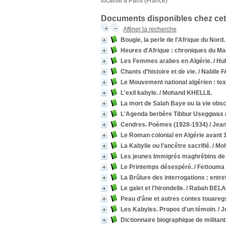
localisé à Paris (France)
Documents disponibles chez cet
Affiner la recherche
Bougie, la perle de l'Afrique du Nord.
Heures d'Afrique : chroniques du Ma
Les Femmes arabes en Algérie.
/ Hu
Chants d'histoire et de vie.
/ Nabile 
Le Mouvement national algérien : tex
L'exil kabyle.
/ Mohand KHELLIL
La mort de Salah Baye ou la vie obs
L'Agenda berbère Tibbur Useggwas
Cendres. Poèmes (1928-1934)
/ Je
Le Roman colonial en Algérie avant 
La Kabylie ou l'ancêtre sacrifié.
/ Mo
Les jeunes Immigrés maghrébins de la
Le Printemps désespéré.
/ Fettouma
La Brûlure des interrogations : entre
Le galet et l'hirondelle.
/ Rabah BEL
Peau d'âne et autres contes touareg
Les Kabyles. Propos d'un témoin.
/ 
Dictionnaire biographique de militan