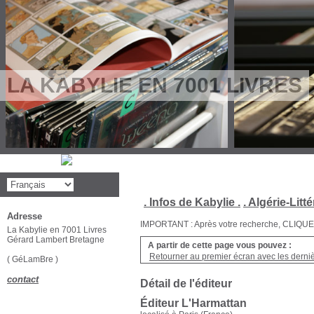
LA KABYLIE EN 7001 LIVRES
. Infos de Kabylie .
. Algérie-Litté
Adresse
IMPORTANT : Après votre recherche, CLIQUEZ su
La Kabylie en 7001 Livres
Gérard Lambert Bretagne
A partir de cette page vous pouvez :
Retourner au premier écran avec les dernièr
( GéLamBre )
contact
Détail de l'éditeur
Éditeur L'Harmattan