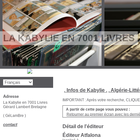
LA KABYLIE EN 7001 LIVRES
. Infos de Kabylie .
. Algérie-Litté
Adresse
IMPORTANT : Après votre recherche, CLIQUEZ su
La Kabylie en 7001 Livres
Gérard Lambert Bretagne
A partir de cette page vous pouvez :
Retourner au premier écran avec les dernièr
( GéLamBre )
contact
Détail de l'éditeur
Éditeur Atfalona