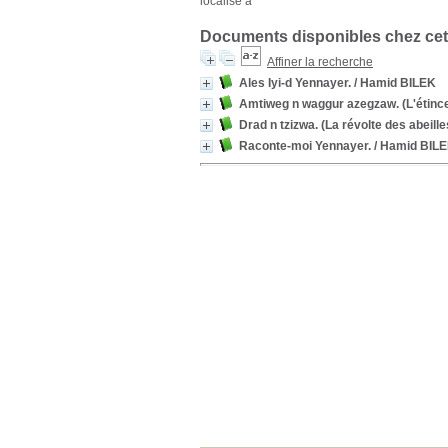
localisé à
Documents disponibles chez cet
Affiner la recherche
Ales Iyi-d Yennayer.
/ Hamid BILEK
Amtiweg n waggur azegzaw. (L'étincel
Drad n tzizwa. (La révolte des abeille
Raconte-moi Yennayer.
/ Hamid BIL