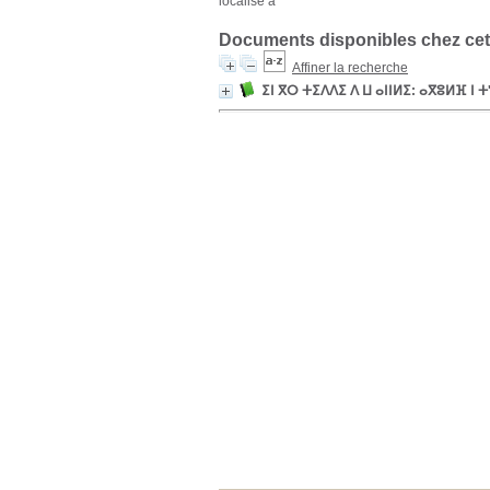
localisé à
Documents disponibles chez cet
Affiner la recherche
ⵉⵏ ⴳⵔ ⵜⵉⴷⴷⵉ ⴷ ⵡ ⴰⵏⵏⵍⵉ: ⴰⴳⵓⵍⴼ ⵏ 