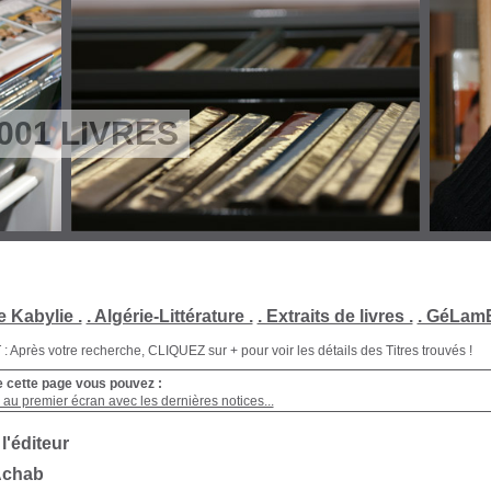
001 LIVRES
e Kabylie .
. Algérie-Littérature .
. Extraits de livres .
. GéLamB
Après votre recherche, CLIQUEZ sur + pour voir les détails des Titres trouvés !
e cette page vous pouvez :
au premier écran avec les dernières notices...
 l'éditeur
Achab