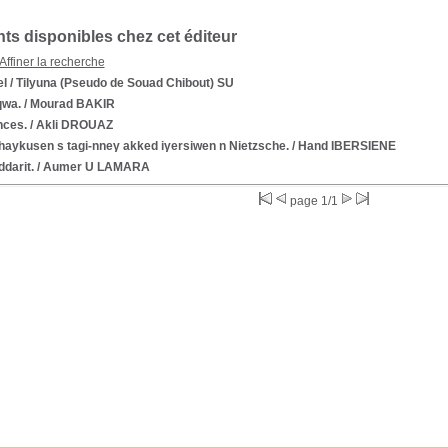
s disponibles chez cet éditeur
Affiner la recherche
el
/ Tilyuna (Pseudo de Souad Chibout) SU
qwa.
/ Mourad BAKIR
nces.
/ Akli DROUAZ
haykusen s tagi-nneγ akked iγersiwen n Nietzsche.
/ Hand IBERSIENE
darit.
/ Aumer U LAMARA
page 1/1