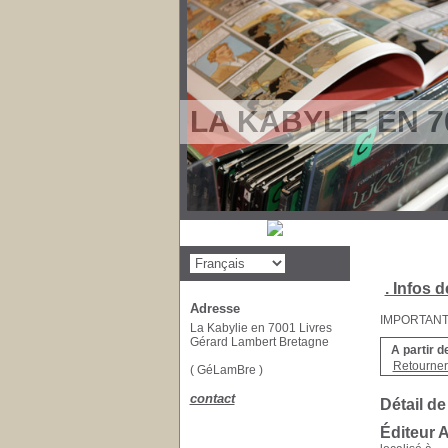
LA KABYLIE EN 7
. Infos d
Adresse
IMPORTANT : 
La Kabylie en 7001 Livres
Gérard Lambert Bretagne
A partir d
Retourner 
( GéLamBre )
contact
Détail de
Éditeur 