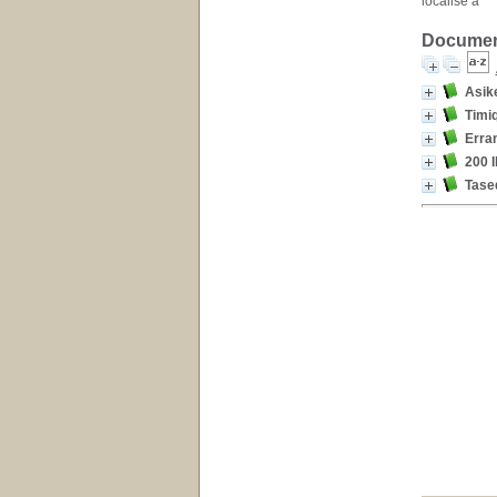
localisé à
Document
Asik
Timi
Erra
200 I
Tased