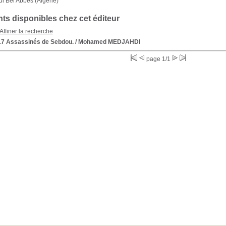
di Bel Abbès (Algérie)
s disponibles chez cet éditeur
Affiner la recherche
17 Assassinés de Sebdou.
/ Mohamed MEDJAHDI
page 1/1