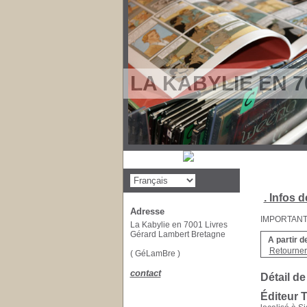
LA KABYLIE EN 7
. Infos d
Adresse
IMPORTANT : 
La Kabylie en 7001 Livres
Gérard Lambert Bretagne
A partir d
Retourner 
( GéLamBre )
contact
Détail de
Éditeur 