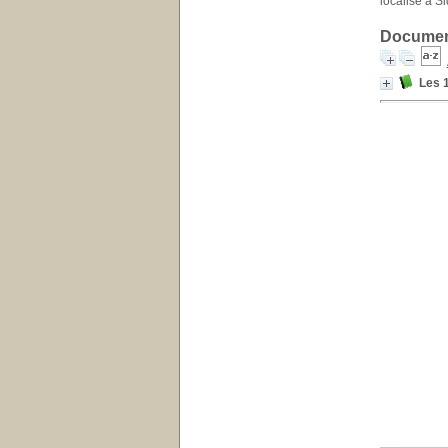
localisé à Si
Document
Les 