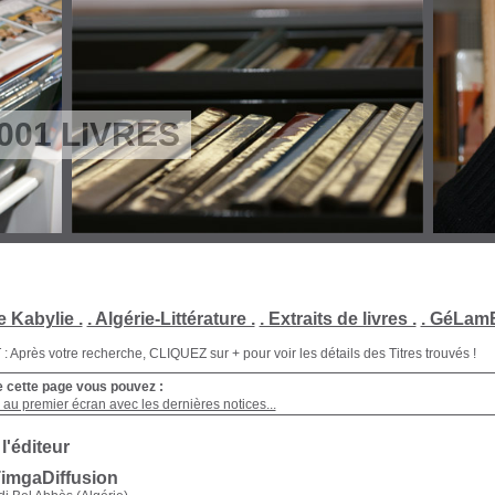
001 LIVRES
e Kabylie .
. Algérie-Littérature .
. Extraits de livres .
. GéLamB
Après votre recherche, CLIQUEZ sur + pour voir les détails des Titres trouvés !
e cette page vous pouvez :
au premier écran avec les dernières notices...
 l'éditeur
TimgaDiffusion