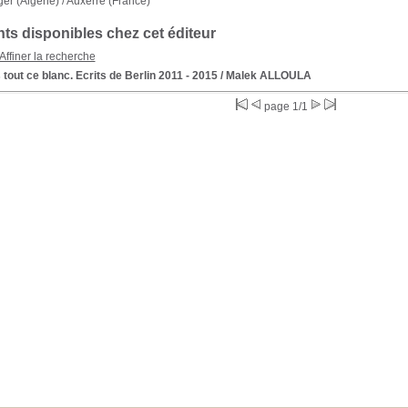
ger (Algérie) / Auxerre (France)
s disponibles chez cet éditeur
Affiner la recherche
tout ce blanc. Ecrits de Berlin 2011 - 2015
/ Malek ALLOULA
page 1/1