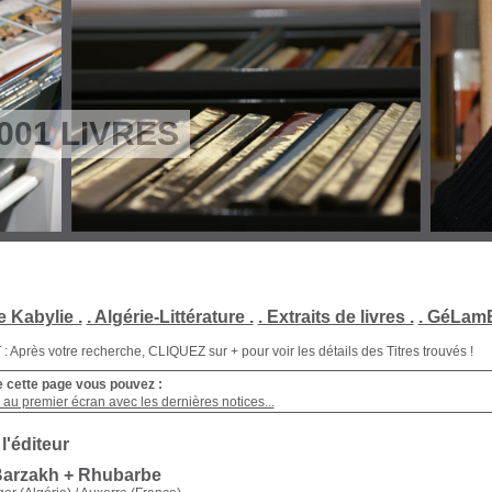
001 LIVRES
e Kabylie .
. Algérie-Littérature .
. Extraits de livres .
. GéLamB
Après votre recherche, CLIQUEZ sur + pour voir les détails des Titres trouvés !
e cette page vous pouvez :
au premier écran avec les dernières notices...
 l'éditeur
Barzakh + Rhubarbe