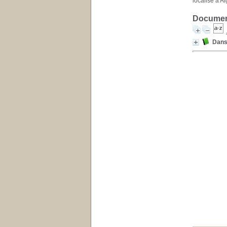
localisé à Al
Document
Dans 