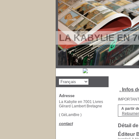
LA KABYLIE EN 7
. Infos d
Adresse
IMPORTANT : 
La Kabylie en 7001 Livres
Gérard Lambert Bretagne
A partir d
Retourner 
( GéLamBre )
contact
Détail de
Éditeur 