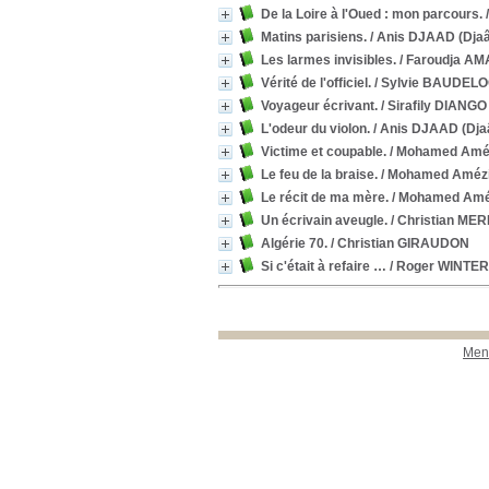
De la Loire à l'Oued : mon parcours.
Matins parisiens.
/ Anis DJAAD (Dja
Les larmes invisibles.
/ Faroudja AM
Vérité de l'officiel.
/ Sylvie BAUDEL
Voyageur écrivant.
/ Sirafily DIANGO
L'odeur du violon.
/ Anis DJAAD (Dja
Victime et coupable.
/ Mohamed Amé
Le feu de la braise.
/ Mohamed Améz
Le récit de ma mère.
/ Mohamed Amé
Un écrivain aveugle.
/ Christian ME
Algérie 70.
/ Christian GIRAUDON
Si c'était à refaire …
/ Roger WINTE
Ment