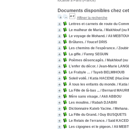
localisé à Paris (France)
Documents disponibles chez cet
Affiner la recherche
Lettres et carnets de route du Comm
Le malheur de Maria.
/ Makhlouf (ou
Le voyage de Mohand.
/ Ali MEBTO
Brûlures.
/ Youcef DRIS
Les chemins de l'espérance.
/ Zoub
La gifle.
/ Fanny SEGUIN
Poèmes désencagés.
/ Makhlouf (o
L'enfer du décor.
/ Jean-Marie LANG
Le Frabyle …
/ Tayeb BELMIHOUB
Soleil voilé.
/ Katia HACENE (Hacène
À tous les enfants du monde.
/ Kati
La Fille de là-bas ...
/ Bernard MAURI
Mère sans visage.
/ Akli ABBOU
Les moulins.
/ Rabah DJABRI
Dictionnaire Kateb Yacine.
/ Mehana
La Fille du Grand.
/ Guy BUSQUETS
Le Relais de l'errance.
/ Saïd KACED
Les cigognes et le pigeon.
/ Ali ME