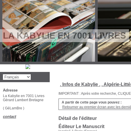
LA KABYLIE EN 7001 LIVRES
. Infos de Kabylie .
. Algérie-Litté
Adresse
IMPORTANT : Après votre recherche, CLIQUEZ su
La Kabylie en 7001 Livres
Gérard Lambert Bretagne
A partir de cette page vous pouvez :
Retourner au premier écran avec les dernièr
( GéLamBre )
contact
Détail de l'éditeur
Éditeur Le Manuscrit