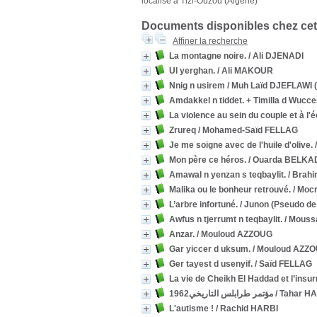
localisé à Tizi-Ouzou (Algérie)
Documents disponibles chez cet
Affiner la recherche
La montagne noire.
/ Ali DJENADI
Ul yerghan.
/ Ali MAKOUR
Nnig n usirem
/ Muh Laïd DJEFLAWI 
Amdakkel n tiddet. + Timilla d Wucce
La violence au sein du couple et à l'é
Zrureq
/ Mohamed-Saïd FELLAG
Je me soigne avec de l'huile d'olive.
Mon père ce héros.
/ Ouarda BELKAD
Amawal n yenzan s teqbaylit.
/ Brah
Malika ou le bonheur retrouvé.
/ Moc
L’arbre infortuné.
/ Junon (Pseudo d
Awfus n tjerrumt n teqbaylit.
/ Mous
Anzar.
/ Mouloud AZZOUG
Gar yiccer d uksum.
/ Mouloud AZZ
Ger tayest d usenyif.
/ Saïd FELLAG
La vie de Cheikh El Haddad et l’insur
مؤتمر طرابلس التاريخي1962
/ Tahar H
L'autisme !
/ Rachid HARBI