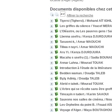
localisé à Alger (Algérie)
Documents disponibles chez cet
Affiner la recherche
Tiɣersi (Tighersi).
/ Mohand AÏT IGHIL
Les griffes du silence
/ Youcef MER
L’Oléastre, ou Les pauvres gens
/ Sa
Lbenna usefru.
/ Kenza DJURDJUR
Tasusmi-k,
/ Amar MAOUCHI
Tiliwa n tayri.
/ Amar MAOUCHI
Aru Yi.
/ Kenza DJURDJURA
Macahu s usefru (1).
/ Sadia BOUNA
Annar Lahna.
/ Mourad TOUAK
Introduction à l'étude de la littératu
Bedden waman.
/ Doudja TALEB
Bɣlɣ Adiniɣ.
/ Doudja TALEB
Abrid n talwit.
/ Mourad TOUAK
L’Arbre qui se récolte sans être greff
Timɛayin n tudert.
/ Karim SAAOUI
Sauvons nos salles de cinéma.
/ No
Les Orphelins du point B.
/ Fouad AÏ
Voyage d’Alger.
/ Maya BOUTAGHOU