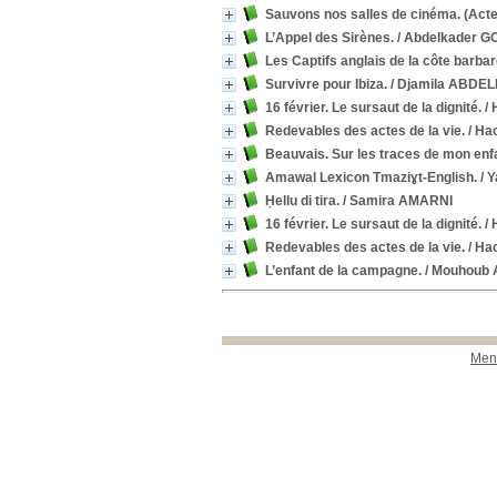
Sauvons nos salles de cinéma. (Acte 
L’Appel des Sirènes.
/ Abdelkader 
Les Captifs anglais de la côte barba
Survivre pour Ibiza.
/ Djamila ABDEL
16 février. Le sursaut de la dignité.
/ 
Redevables des actes de la vie.
/ Ha
Beauvais. Sur les traces de mon enf
Amawal Lexicon Tmaziɣt-English.
/ 
Ḥellu di tira.
/ Samira AMARNI
16 février. Le sursaut de la dignité.
/ 
Redevables des actes de la vie.
/ Ha
L’enfant de la campagne.
/ Mouhoub 
Ment