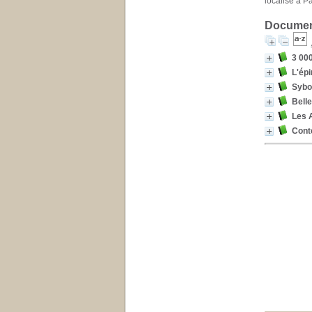
localisé à P
Document
3 00
L'épi
Sybo
Belle
Les A
Cont