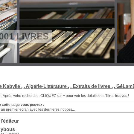
001 LIVRES
e Kabylie .
. Algérie-Littérature .
. Extraits de livres .
. GéLamB
Après votre recherche, CLIQUEZ sur + pour voir les détails des Titres trouvés !
e cette page vous pouvez :
au premier écran avec les dernières notices...
 l'éditeur
Sybous