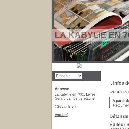
LA KABYLIE EN 7
. Infos d
Adresse
IMPORTANT : 
La Kabylie en 7001 Livres
Gérard Lambert Bretagne
A partir d
Retourner 
( GéLamBre )
contact
Détail de
Éditeur 