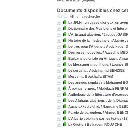
localisé à Alger (Algérie)
Documents disponibles chez cet
Affiner la recherche
La JFLN : un passé glorieux, un aven
Dictionnaire des Musiciens et Interpr
L’Artisanat algérien.
/ Jaoudet GAS
Histoire de la médecine en Algérie : d
Lettres pour l'Algérie.
/ Abdelkader
Dernières nouvelles.
/ Azzedine M
Barbarie coloniale en Afrique.
/ Ama
Le Messager magnifique.
/ Lounès 
Le sergent.
/ Abdelhamid BENZINE
Meryem.
/ Boukhalfa BITAM
Les années sombres.
/ Mohamed B
À poings fermés.
/ Abdelaziz FERRA
Anthologie de la littérature d'expres
Les Afghans algériens : de la Djamaâ
Aqcic akked yighid.
/ Ramdane ƐEB
Parole de baroudeur.
/ Ahmed BENCH
L'Algérie coloniale par les textes (1
La Grotte.
/ Belkacem ROUACHE