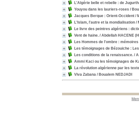
L'Algérie belle et rebelle : de Jugur
Youyou dans les lauriers-roses
/ Bou
Jacques Berque : Orient-Occident
/ 
L'Islam, l'autre et la mondialisation
/ 
Le livre des peintres algériens : dic
Vent de haine.
/ Abdellah HACENE (H
Les Hommes de l'ombre : mémoires 
Les témoignages de Bézouiche : Les 
Les conditions de la renaissance.
/ 
Ammi Kaci ou les témoignages de Ka
La révolution algérienne par les text
Viva Zabana
/ Boualem NEDJADI
Ment