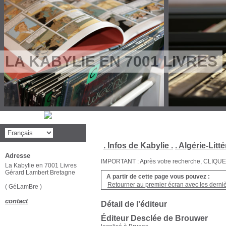
LA KABYLIE EN 7001 LIVRES
. Infos de Kabylie .
. Algérie-Litté
Adresse
IMPORTANT : Après votre recherche, CLIQUEZ su
La Kabylie en 7001 Livres
Gérard Lambert Bretagne
A partir de cette page vous pouvez :
Retourner au premier écran avec les dernièr
( GéLamBre )
contact
Détail de l'éditeur
Éditeur Desclée de Brouwer