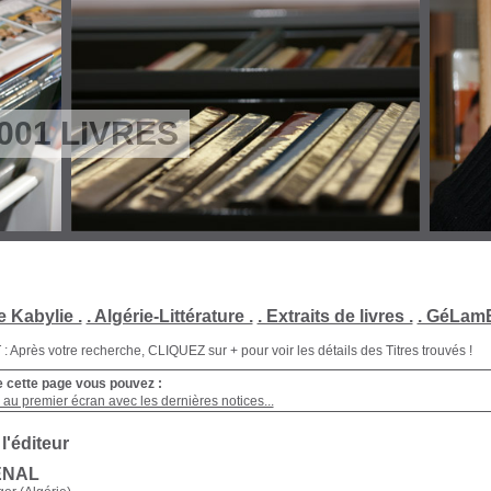
001 LIVRES
e Kabylie .
. Algérie-Littérature .
. Extraits de livres .
. GéLamB
Après votre recherche, CLIQUEZ sur + pour voir les détails des Titres trouvés !
e cette page vous pouvez :
au premier écran avec les dernières notices...
 l'éditeur
 ENAL