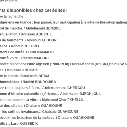
ger (Algérie)
s disponibles chez cet éditeur
ner la recherche
lgériens en France : leur passé, leur participation à la lutte de libération nation
nal de marche.
/ Abdelhamid BENZINE
rcus-lation.
/ Boussad ABDICHE
s de tourments.
/ Mouloud ACHOUR
line.
/ Achour CHEURFI
ments de durée.
/ Farid MAMMERI
aix à vivre.
/ Rachid MIMOUNI
ontée du nationalisme algérien (1900-1930)
/ Aboul-Kasem (Abu al-Qasim) S
ts.
/ Boussad ABDICHE
e la liberté.
/ Boukhalfa BITAM
Hammâdites.
/ Rachid BOUROUIBA
n reste toujours à faire.
/ Abderrahmane CHERGOU
nts d'histoire culturelle algérienne.
/ Abdelkader DJEGHLOUL
âme est comme la vôtre.
/ Mohamed Chérif KHELLIL
l des siècles.
/ Chabane OUAHIOUNE
 les collines invaincues.
/ Chabane OUAHIOUNE
zizouith ou le parfum de la mélisse.
/ Chabane OUAHIOUNE
lles.
/ Larbi OUSSEDIK