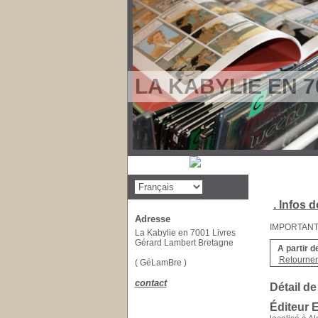
LA KABYLIE EN 7
. Infos d
Adresse
IMPORTANT : 
La Kabylie en 7001 Livres
Gérard Lambert Bretagne
A partir d
Retourner 
( GéLamBre )
contact
Détail de
Éditeur