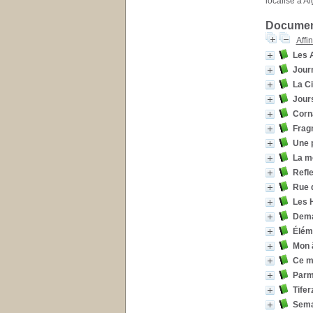
localisé à Al
Document
Affi
Les A
Jour
La Ci
Jour
Corna
Frag
Une p
La m
Refle
Rue d
Les 
Demai
Éléme
Mon 
Ce ma
Parmi
Tifer
Semai