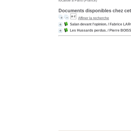
localisé à Paris (France)
Documents disponibles chez cet
Affiner la recherche
Salan devant l'opinion.
/ Fabrice LA
Les Hussards perdus.
/ Pierre BOIS