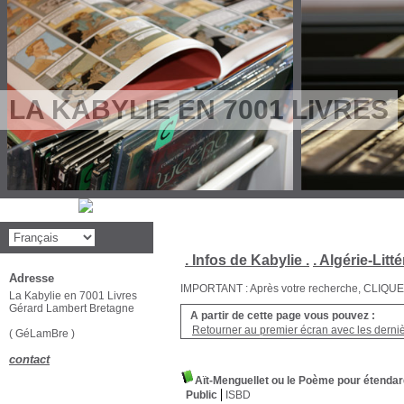
LA KABYLIE EN 7001 LIVRES
. Infos de Kabylie .
. Algérie-Litté
Adresse
IMPORTANT : Après votre recherche, CLIQUEZ su
La Kabylie en 7001 Livres
Gérard Lambert Bretagne
A partir de cette page vous pouvez :
Retourner au premier écran avec les dernièr
( GéLamBre )
contact
Aït-Menguellet ou le Poème pour étendar
Public
ISBD