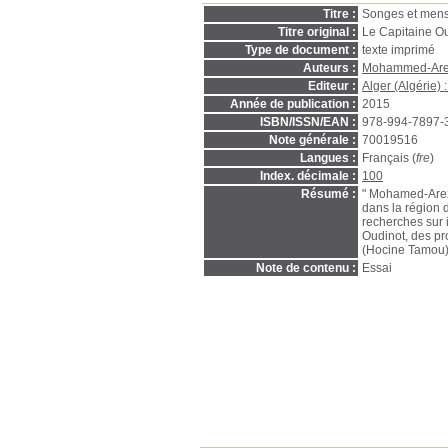
Titre :
Songes et mens
Titre original :
Le Capitaine Ou
Type de document :
texte imprimé
Auteurs :
Mohammed-Are
Editeur :
Alger (Algérie) 
Année de publication :
2015
ISBN/ISSN/EAN :
978-994-7897-
Note générale :
70019516
Langues :
Français (
fre
)
Index. décimale :
100
Résumé :
" Mohamed-Arezk
dans la région 
recherches sur 
Oudinot, des pr
(Hocine Tamou
Note de contenu :
Essai