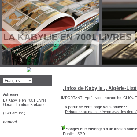
LA KABYLIE EN 7001 LIVRES
. Infos de Kabylie .
. Algérie-Litté
Adresse
IMPORTANT : Après votre recherche, CLIQUEZ su
La Kabylie en 7001 Livres
Gérard Lambert Bretagne
A partir de cette page vous pouvez :
Retourner au premier écran avec les dernièr
( GéLamBre )
contact
Songes et mensonges d'un ancien officie
Public
ISBD