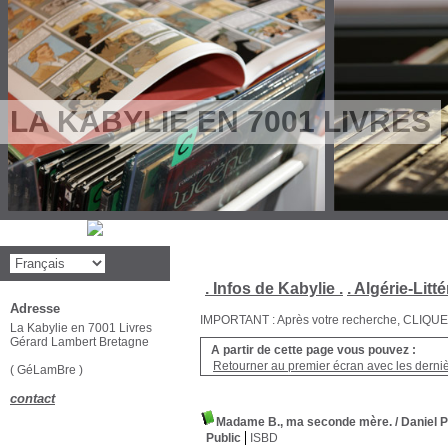
LA KABYLIE EN 7001 LIVRES
. Infos de Kabylie .
. Algérie-Litté
Adresse
IMPORTANT : Après votre recherche, CLIQUEZ su
La Kabylie en 7001 Livres
Gérard Lambert Bretagne
A partir de cette page vous pouvez :
Retourner au premier écran avec les dernièr
( GéLamBre )
contact
Madame B., ma seconde mère.
/ Daniel 
Public
ISBD