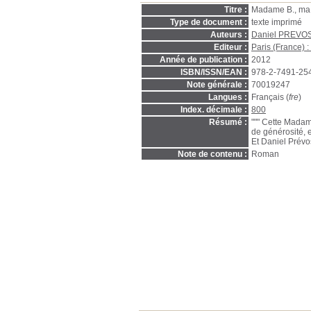
Titre :
Madame B., ma
Type de document :
texte imprimé
Auteurs :
Daniel PREVOS
Editeur :
Paris (France) 
Année de publication :
2012
ISBN/ISSN/EAN :
978-2-7491-25
Note générale :
70019247
Langues :
Français (
fre
)
Index. décimale :
800
Résumé :
""" Cette Madame
de générosité, e
Et Daniel Prévost
Note de contenu :
Roman