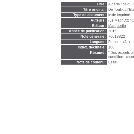
Titre :
Algérie : ce qu
Titre original :
De Toufik à l'Eta
Type de document :
texte imprimé
Auteurs :
(Le MatinDz) *Co
Editeur :
Marguerite
Année de publication :
2016
Note générale :
70018822
Langues :
Français (
fre
)
Index. décimale :
100
Résumé :
" Des experts alg
condition : ch
Note de contenu :
Essai