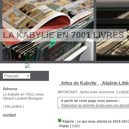
LA KABYLIE EN 7001 LIVRES
. Infos de Kabylie .
. Algérie-Litté
Adresse
IMPORTANT : Après votre recherche, CLIQUEZ su
La Kabylie en 7001 Livres
Gérard Lambert Bretagne
A partir de cette page vous pouvez :
Retourner au premier écran avec les dernièr
( GéLamBre )
contact
Algérie : ce qui nous attend en 2016-201
Public
ISBD