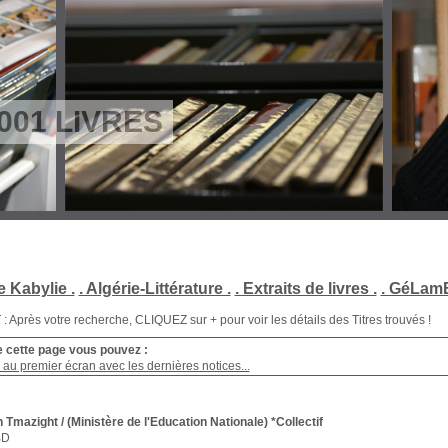
001 LIVRES
e Kabylie .
. Algérie-Littérature .
. Extraits de livres .
. GéLamB
Après votre recherche, CLIQUEZ sur + pour voir les détails des Titres trouvés !
e cette page vous pouvez :
au premier écran avec les dernières notices...
n Tmazight
/ (Ministère de l'Education Nationale) *Collectif
BD