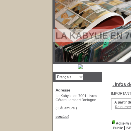
LA KABYLIE EN 7
. Infos d
Adresse
IMPORTANT : 
La Kabylie en 7001 Livres
Gérard Lambert Bretagne
A partir d
Retourner 
( GéLamBre )
contact
Adlis-iw 
Public
IS