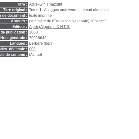
Titre :
Adlis-iw n Tmazight
Titre original :
Tome 1 : Aseggas amezwaru n ulmud alemmas
e de document :
texte imprimé
Auteurs :
(Ministère de l'Education Nationale) *Collectif
Editeur :
Alger (Algérie) : O.N.P.S.
de publication :
2003
Note générale :
70018649
Langues :
Berbère (
ber
)
ndex. décimale :
000
te de contenu :
Manuel