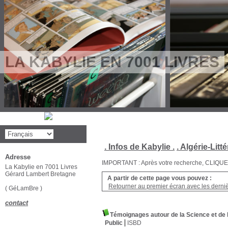
LA KABYLIE EN 7001 LIVRES
. Infos de Kabylie .
. Algérie-Litté
Adresse
IMPORTANT : Après votre recherche, CLIQUEZ su
La Kabylie en 7001 Livres
Gérard Lambert Bretagne
A partir de cette page vous pouvez :
Retourner au premier écran avec les dernièr
( GéLamBre )
contact
Témoignages autour de la Science et de l
Public
ISBD