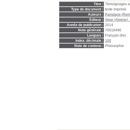
Titre :
Témoignages aut
Type de document :
texte imprimé
Auteurs :
Ramdane (Remd
Editeur :
Alger (Algérie) 
Année de publication :
2014
Note générale :
70018496
Langues :
Français (
fre
)
Index. décimale :
100
Note de contenu :
Philosophie