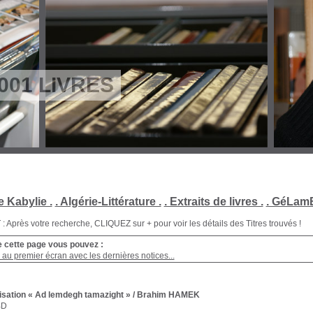
001 LIVRES
e Kabylie .
. Algérie-Littérature .
. Extraits de livres .
. GéLamB
Après votre recherche, CLIQUEZ sur + pour voir les détails des Titres trouvés !
e cette page vous pouvez :
au premier écran avec les dernières notices...
isation « Ad lemdegh tamazight »
/ Brahim HAMEK
BD