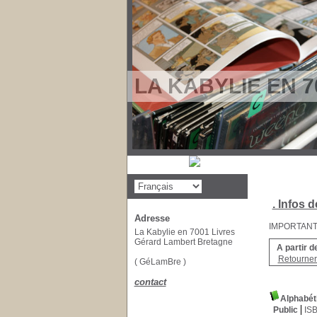
LA KABYLIE EN 7
. Infos d
Adresse
IMPORTANT : 
La Kabylie en 7001 Livres
Gérard Lambert Bretagne
A partir d
Retourner 
( GéLamBre )
contact
Alphabét
Public
IS