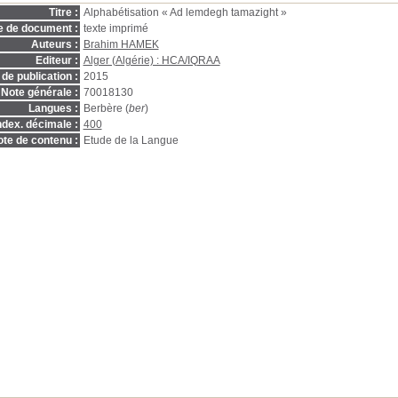
Titre :
Alphabétisation « Ad lemdegh tamazight »
e de document :
texte imprimé
Auteurs :
Brahim HAMEK
Editeur :
Alger (Algérie) : HCA/IQRAA
de publication :
2015
Note générale :
70018130
Langues :
Berbère (
ber
)
ndex. décimale :
400
te de contenu :
Etude de la Langue