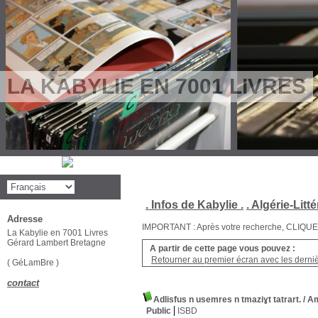
LA KABYLIE EN 7001 LIVRES
. Infos de Kabylie .
. Algérie-Litté
Adresse
IMPORTANT : Après votre recherche, CLIQUEZ su
La Kabylie en 7001 Livres
Gérard Lambert Bretagne
A partir de cette page vous pouvez :
Retourner au premier écran avec les dernièr
( GéLamBre )
contact
Adlisfus n usemres n tmaziɣt tatrart.
/ A
Public
ISBD