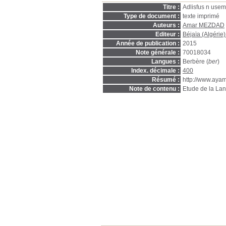
Titre :
Adlisfus n usemre
Type de document :
texte imprimé
Auteurs :
Amar MEZDAD
Editeur :
Béjaïa (Algérie
Année de publication :
2015
Note générale :
70018034
Langues :
Berbère (
ber
)
Index. décimale :
400
Résumé :
http://www.ayam
Note de contenu :
Etude de la La