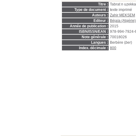
Titre :
Tabrat n uẓekka
Type de document :
texte imprimé
Auteurs :
Zahir MEKSEM
Editeur :
Béjaïa (Algérie) 
Année de publication :
2015
ISBN/ISSN/EAN :
978-994-7924-
Note générale :
70018026
Langues :
Berbère (
ber
)
Index. décimale :
800