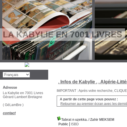
LA KABYLIE EN 7001 LIVRES
. Infos de Kabylie .
. Algérie-Litté
Adresse
IMPORTANT : Après votre recherche, CLIQUEZ su
La Kabylie en 7001 Livres
Gérard Lambert Bretagne
A partir de cette page vous pouvez :
Retourner au premier écran avec les dernièr
( GéLamBre )
contact
Tabrat n uẓekka.
/ Zahir MEKSEM
Public
ISBD