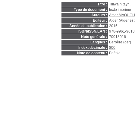
Titre :
Tiliwa n tayri.
Type de document :
texte imprimé
Auteurs :
Amar MAOUCH
Editeur :
Alger (Algérie) 
Année de publication :
2015
ISBN/ISSN/EAN :
978-9961-9618
Note générale :
70018016
Langues :
Berbère (
ber
)
Index. décimale :
800
Note de contenu :
Poésie