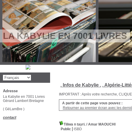
LA KABYLIE EN 7001 LIVRES
. Infos de Kabylie .
. Algérie-Litté
Adresse
IMPORTANT : Après votre recherche, CLIQUEZ su
La Kabylie en 7001 Livres
Gérard Lambert Bretagne
A partir de cette page vous pouvez :
Retourner au premier écran avec les dernièr
( GéLamBre )
contact
Tiliwa n tayri.
/ Amar MAOUCHI
Public
ISBD