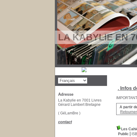
LA KABYLIE EN 7
. Infos d
Adresse
IMPORTANT : 
La Kabylie en 7001 Livres
Gérard Lambert Bretagne
A partir d
Retourner 
( GéLamBre )
contact
Les Cahie
Public
IS