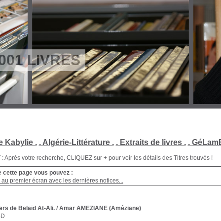
001 LIVRES
e Kabylie .
. Algérie-Littérature .
. Extraits de livres .
. GéLamB
Après votre recherche, CLIQUEZ sur + pour voir les détails des Titres trouvés !
e cette page vous pouvez :
au premier écran avec les dernières notices...
rs de Belaïd At-Ali.
/ Amar AMEZIANE (Améziane)
BD