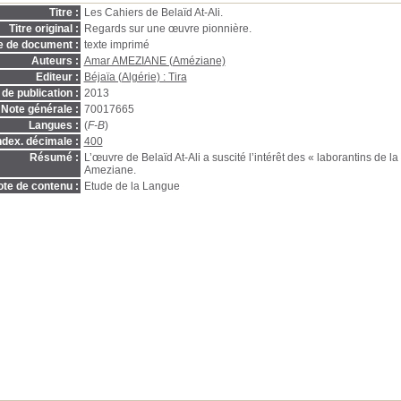
Titre :
Les Cahiers de Belaïd At-Ali.
Titre original :
Regards sur une œuvre pionnière.
e de document :
texte imprimé
Auteurs :
Amar AMEZIANE (Améziane)
Editeur :
Béjaïa (Algérie) : Tira
de publication :
2013
Note générale :
70017665
Langues :
(
F-B
)
ndex. décimale :
400
Résumé :
L’œuvre de Belaïd At-Ali a suscité l’intérêt des « laborantins de l
Ameziane.
te de contenu :
Etude de la Langue