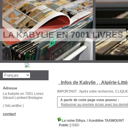
LA KABYLIE EN 7001 LIVRES
. Infos de Kabylie .
. Algérie-Litté
Adresse
IMPORTANT : Après votre recherche, CLIQUEZ su
La Kabylie en 7001 Livres
Gérard Lambert Bretagne
A partir de cette page vous pouvez :
Retourner au premier écran avec les dernièr
( GéLamBre )
contact
La reine Dihya.
/ Azeddine TAGMOUNT
Public
ISBD