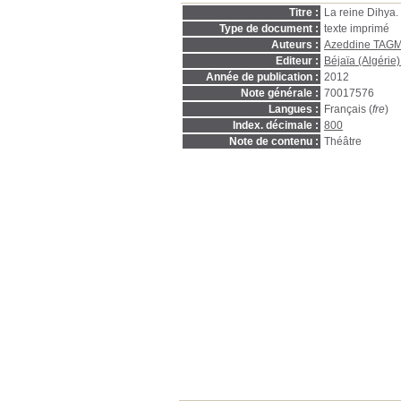
Titre :
La reine Dihya.
Type de document :
texte imprimé
Auteurs :
Azeddine TA
Editeur :
Béjaïa (Algérie) 
Année de publication :
2012
Note générale :
70017576
Langues :
Français (
fre
)
Index. décimale :
800
Note de contenu :
Théâtre