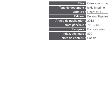
Titre :
Odes à mon pay
Type de document :
texte imprimé
Auteurs :
Chérif MEGU
Editeur :
Béjaïa (Algérie) 
Année de publication :
2012
Note générale :
70017487
Langues :
Français (
fre
)
Index. décimale :
800
Note de contenu :
Poésie