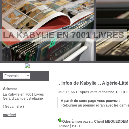
LA KABYLIE EN 7001 LIVRES
. Infos de Kabylie .
. Algérie-Litté
Adresse
IMPORTANT : Après votre recherche, CLIQUEZ su
La Kabylie en 7001 Livres
Gérard Lambert Bretagne
A partir de cette page vous pouvez :
Retourner au premier écran avec les dernièr
( GéLamBre )
contact
Odes à mon pays.
/ Chérif MEGUEDDEM
Public
ISBD