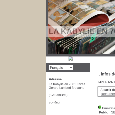
LA KABYLIE EN 7
. Infos d
Adresse
IMPORTANT : 
La Kabylie en 7001 Livres
Gérard Lambert Bretagne
A partir d
Retourner 
( GéLamBre )
contact
Timsirin 
Public
IS