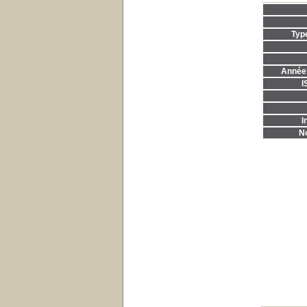
Typ
Année 
I
I
No