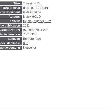
Titre :
Timsirin n Yiḍ.
Titre original :
(Les cours du soir)
e de document :
texte imprimé
Auteurs :
Malek HOUD
Editeur :
Béjaïa (Algérie) : Tira
de publication :
2011
SBN/ISSN/EAN :
978-994-7924-22-8
Note générale :
70017115
Langues :
Berbère (
ber
)
ndex. décimale :
800
te de contenu :
Nouvelles