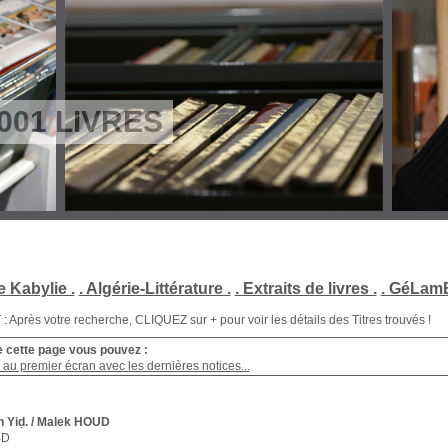
001 LIVRES
e Kabylie .
. Algérie-Littérature .
. Extraits de livres .
. GéLamB
Après votre recherche, CLIQUEZ sur + pour voir les détails des Titres trouvés !
e cette page vous pouvez :
au premier écran avec les dernières notices...
n Yiḍ.
/ Malek HOUD
BD