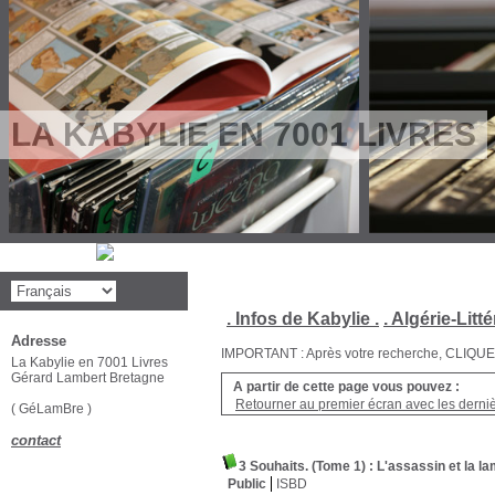
LA KABYLIE EN 7001 LIVRES
. Infos de Kabylie .
. Algérie-Litté
Adresse
IMPORTANT : Après votre recherche, CLIQUEZ su
La Kabylie en 7001 Livres
Gérard Lambert Bretagne
A partir de cette page vous pouvez :
Retourner au premier écran avec les dernièr
( GéLamBre )
contact
3 Souhaits. (Tome 1) : L'assassin et la l
Public
ISBD