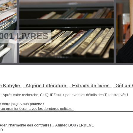
001 LIVRES
e Kabylie .
. Algérie-Littérature .
. Extraits de livres .
. GéLamB
Après votre recherche, CLIQUEZ sur + pour voir les détails des Titres trouvés !
e cette page vous pouvez :
au premier écran avec les dernières notices...
der, l'harmonie des contraires.
/ Ahmed BOUYERDENE
BD