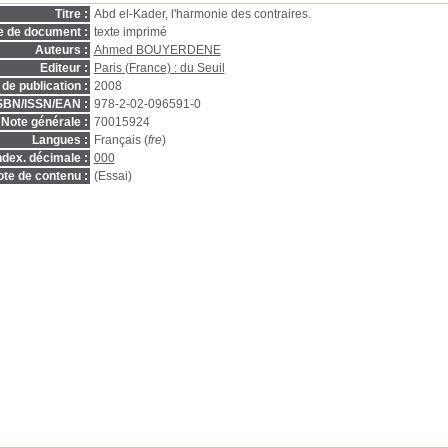
Titre :
Abd el-Kader, l'harmonie des contraires.
e de document :
texte imprimé
Auteurs :
Ahmed BOUYERDENE
Editeur :
Paris (France) : du Seuil
de publication :
2008
SBN/ISSN/EAN :
978-2-02-096591-0
Note générale :
70015924
Langues :
Français (
fre
)
ndex. décimale :
000
te de contenu :
(Essai)