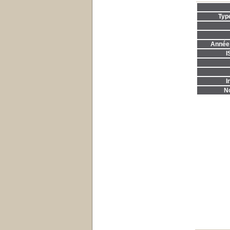
Typ
Année 
I
I
No