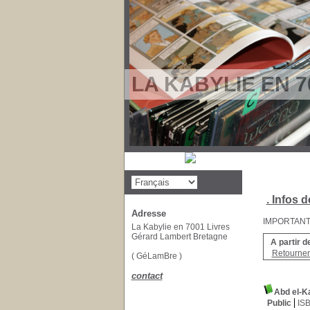
LA KABYLIE EN 7
. Infos d
Adresse
IMPORTANT : 
La Kabylie en 7001 Livres
Gérard Lambert Bretagne
A partir d
Retourner 
( GéLamBre )
contact
Abd el-Ka
Public
IS