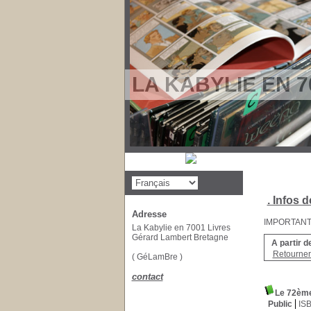
LA KABYLIE EN 7
. Infos d
Adresse
IMPORTANT : 
La Kabylie en 7001 Livres
Gérard Lambert Bretagne
A partir d
Retourner 
( GéLamBre )
contact
Le 72ème
Public
IS