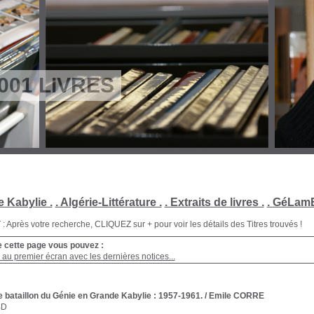
001 LIVRES
e Kabylie .
. Algérie-Littérature .
. Extraits de livres .
. GéLamB
Après votre recherche, CLIQUEZ sur + pour voir les détails des Titres trouvés !
e cette page vous pouvez :
au premier écran avec les dernières notices...
 bataillon du Génie en Grande Kabylie : 1957-1961.
/ Emile CORRE
BD