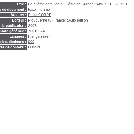
Titre :
Le 72ème bataillon du Génie en Grande Kabylie : 1957-1961.
e de document :
texte imprimé
Auteurs :
Emile CORRE
Editeur :
Plouguerneau (France) : Auto édition
de publication :
2007
Note générale :
70015624
Langues :
Français (
fre
)
ndex. décimale :
900
te de contenu :
Histoire