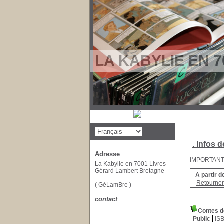
LA KABYLIE EN 7
. Infos d
Adresse
IMPORTANT : 
La Kabylie en 7001 Livres
Gérard Lambert Bretagne
A partir d
Retourner 
( GéLamBre )
contact
Contes d
Public
IS