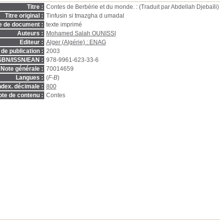
Titre :
Contes de Berbérie et du monde. : (Traduit par Abdellah Djebaïli)
Titre original :
Tinfusin si tmazgha d umadal
e de document :
texte imprimé
Auteurs :
Mohamed Salah OUNISSI
Editeur :
Alger (Algérie) : ENAG
de publication :
2003
SBN/ISSN/EAN :
978-9961-623-33-6
Note générale :
70014659
Langues :
(
F-B
)
ndex. décimale :
800
te de contenu :
Contes