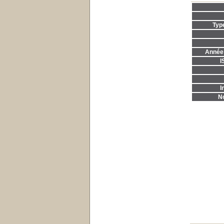
Typ
Année 
I
I
No