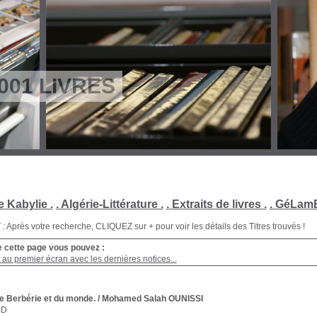
001 LIVRES
e Kabylie .
. Algérie-Littérature .
. Extraits de livres .
. GéLamB
Après votre recherche, CLIQUEZ sur + pour voir les détails des Titres trouvés !
e cette page vous pouvez :
au premier écran avec les dernières notices...
e Berbérie et du monde.
/ Mohamed Salah OUNISSI
BD