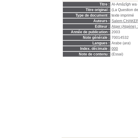
Titre :
Al-Amâzîgh wa q
Titre original :
(La Question d
Type de document :
texte imprimé
Auteurs :
Salem CHAKE
Editeur :
Alger (Algérie)
Année de publication :
2003
Note générale :
70014532
Langues :
Arabe (
ara
)
Index. décimale :
000
Note de contenu :
(Essai)