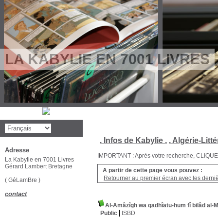
LA KABYLIE EN 7001 LIVRES
. Infos de Kabylie .
. Algérie-Litté
Adresse
IMPORTANT : Après votre recherche, CLIQUEZ su
La Kabylie en 7001 Livres
Gérard Lambert Bretagne
A partir de cette page vous pouvez :
Retourner au premier écran avec les dernièr
( GéLamBre )
contact
Al-Amâzîgh wa qadhîatu-hum fî bilâd al-M
Public
ISBD