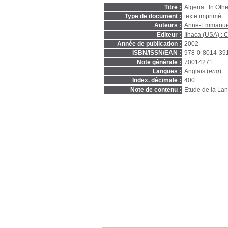
Titre :
Algeria : In Oth
Type de document :
texte imprimé
Auteurs :
Anne-Emmanue
Editeur :
Ithaca (USA) : C
Année de publication :
2002
ISBN/ISSN/EAN :
978-0-8014-39
Note générale :
70014271
Langues :
Anglais (
eng
)
Index. décimale :
400
Note de contenu :
Etude de la La