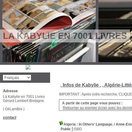
LA KABYLIE EN 7001 LIVRES
. Infos de Kabylie .
. Algérie-Litté
Adresse
IMPORTANT : Après votre recherche, CLIQUEZ su
La Kabylie en 7001 Livres
Gérard Lambert Bretagne
A partir de cette page vous pouvez :
Retourner au premier écran avec les dernièr
( GéLamBre )
contact
Algeria : In Others' Language.
/ Anne-Em
Public
ISBD