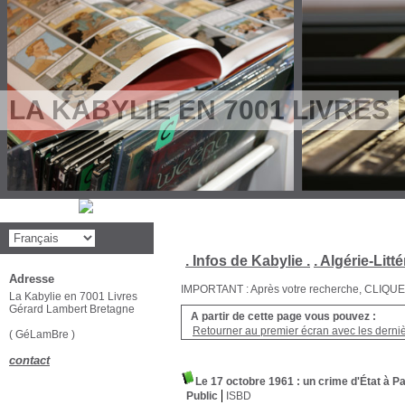
LA KABYLIE EN 7001 LIVRES
. Infos de Kabylie .
. Algérie-Litté
Adresse
IMPORTANT : Après votre recherche, CLIQUEZ su
La Kabylie en 7001 Livres
Gérard Lambert Bretagne
A partir de cette page vous pouvez :
Retourner au premier écran avec les dernièr
( GéLamBre )
contact
Le 17 octobre 1961 : un crime d'État à Pa
Public
ISBD