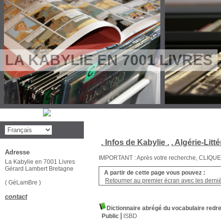
LA KABYLIE EN 7001 LIVRES
. Infos de Kabylie .
. Algérie-Litté
Adresse
IMPORTANT : Après votre recherche, CLIQUEZ su
La Kabylie en 7001 Livres
Gérard Lambert Bretagne
A partir de cette page vous pouvez :
Retourner au premier écran avec les dernièr
( GéLamBre )
contact
Dictionnaire abrégé du vocabulaire redre
Public
ISBD