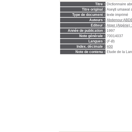
Titre :
Dictionnaire ab
Titre original :
Aseɣti umawal a
Type de document :
texte imprimé
Auteurs :
Abdenour AB
Editeur :
Alger (Algérie)
Année de publication :
1997
Note générale :
70014037
Langues :
(
F-B
)
Index. décimale :
400
Note de contenu :
Etude de la La