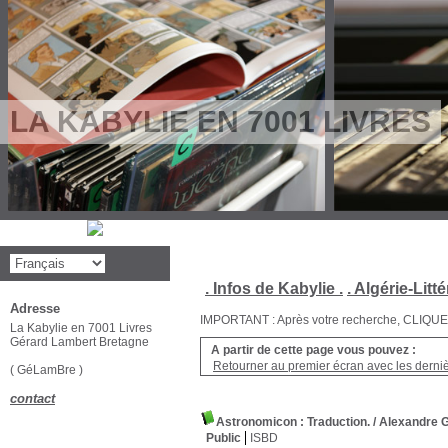
LA KABYLIE EN 7001 LIVRES
. Infos de Kabylie .
. Algérie-Litté
Adresse
IMPORTANT : Après votre recherche, CLIQUEZ su
La Kabylie en 7001 Livres
Gérard Lambert Bretagne
A partir de cette page vous pouvez :
Retourner au premier écran avec les dernièr
( GéLamBre )
contact
Astronomicon : Traduction.
/ Alexandre 
Public
ISBD