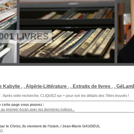
001 LIVRES
e Kabylie .
. Algérie-Littérature .
. Extraits de livres .
. GéLamB
Après votre recherche, CLIQUEZ sur + pour voir les détails des Titres trouvés !
e cette page vous pouvez :
au premier écran avec les dernières notices...
ar le Christ, ils viennent de l'islam.
/ Jean-Marie GAUDEUL
BD