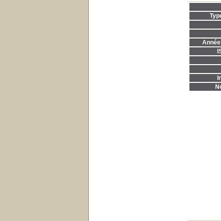
Typ
Année 
I
I
No