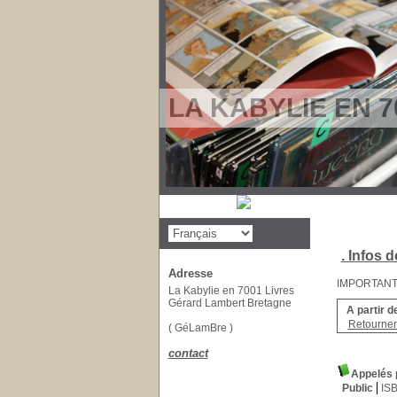
LA KABYLIE EN 7
. Infos d
Adresse
IMPORTANT : 
La Kabylie en 7001 Livres
Gérard Lambert Bretagne
A partir d
Retourner 
( GéLamBre )
contact
Appelés p
Public
IS