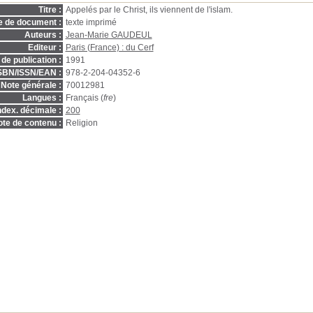
Titre :
Appelés par le Christ, ils viennent de l'islam.
e de document :
texte imprimé
Auteurs :
Jean-Marie GAUDEUL
Editeur :
Paris (France) : du Cerf
de publication :
1991
SBN/ISSN/EAN :
978-2-204-04352-6
Note générale :
70012981
Langues :
Français (
fre
)
ndex. décimale :
200
te de contenu :
Religion