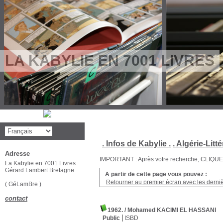
LA KABYLIE EN 7001 LIVRES
. Infos de Kabylie .
. Algérie-Litté
Adresse
IMPORTANT : Après votre recherche, CLIQUEZ su
La Kabylie en 7001 Livres
Gérard Lambert Bretagne
A partir de cette page vous pouvez :
Retourner au premier écran avec les dernièr
( GéLamBre )
contact
1962.
/ Mohamed KACIMI EL HASSANI
Public
ISBD