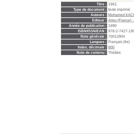
Titre :
1962.
Type de document :
texte imprimé
Auteurs :
Mohamed KACI
Editeur :
Arles (France) 
Année de publication :
1990
ISBN/ISSN/EAN :
978-2-7427-19
Note générale :
70012904
Langues :
Français (
fre
)
Index. décimale :
800
Note de contenu :
Théâtre