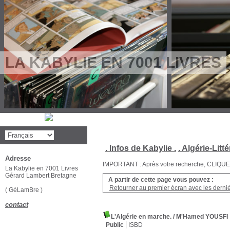
LA KABYLIE EN 7001 LIVRES
. Infos de Kabylie .
. Algérie-Litté
Adresse
IMPORTANT : Après votre recherche, CLIQUEZ su
La Kabylie en 7001 Livres
Gérard Lambert Bretagne
A partir de cette page vous pouvez :
Retourner au premier écran avec les dernièr
( GéLamBre )
contact
L'Algérie en marche.
/ M'Hamed YOUSFI
Public
ISBD