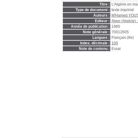
Titre :
L'Algérie en ma
Type de document :
texte imprimé
Auteurs :
M'Hamed YOUS
Editeur :
Alger (Algérie)
Année de publication :
1985
Note générale :
70012605
Langues :
Français (
fre
)
Index. décimale :
100
Note de contenu :
Essai