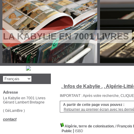
LA KABYLIE EN 7001 LIVRES
. Infos de Kabylie .
. Algérie-Litté
Adresse
IMPORTANT : Après votre recherche, CLIQUEZ su
La Kabylie en 7001 Livres
Gérard Lambert Bretagne
A partir de cette page vous pouvez :
Retourner au premier écran avec les dernièr
( GéLamBre )
contact
Algérie, terre de colonisation.
/ Françoi
Public
ISBD