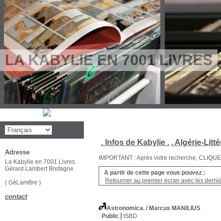
LA KABYLIE EN 7001 LIVRES
. Infos de Kabylie .
. Algérie-Litté
Adresse
IMPORTANT : Après votre recherche, CLIQUEZ su
La Kabylie en 7001 Livres
Gérard Lambert Bretagne
A partir de cette page vous pouvez :
Retourner au premier écran avec les dernièr
( GéLamBre )
contact
Astronomica.
/ Marcus MANILIUS
Public
ISBD