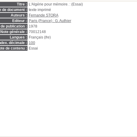
Titre :
L'Algérie pour mémoire. : (Essai)
e de document :
texte imprimé
Auteurs :
Fernande STORA
Editeur :
Paris (France) : G. Authier
de publication :
1978
Note générale :
70012148
Langues :
Français (
fre
)
ndex. décimale :
100
te de contenu :
Essai