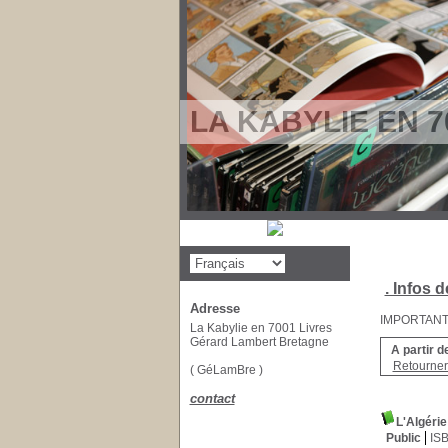
LA KABYLIE EN 7
. Infos d
Adresse
IMPORTANT : 
La Kabylie en 7001 Livres
Gérard Lambert Bretagne
A partir d
Retourner 
( GéLamBre )
contact
L'Algéri
Public
IS