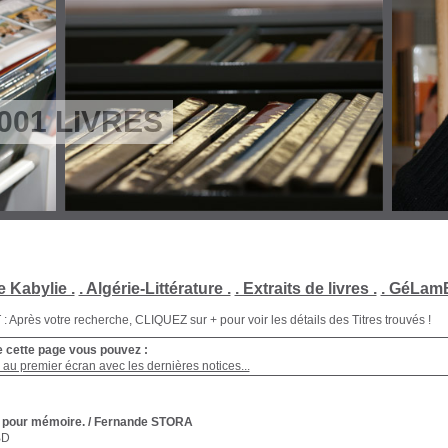
001 LIVRES
e Kabylie .
. Algérie-Littérature .
. Extraits de livres .
. GéLamB
Après votre recherche, CLIQUEZ sur + pour voir les détails des Titres trouvés !
e cette page vous pouvez :
au premier écran avec les dernières notices...
e pour mémoire.
/ Fernande STORA
BD