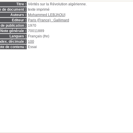
Titre :
Vérités sur la Révolution algérienne.
e de document :
texte imprimé
Auteurs :
Mohammed LEBJAOUI
Editeur :
Paris (France) : Gallimard
de publication :
1970
Note générale :
70011889
Langues :
Français (
fre
)
ndex. décimale :
100
te de contenu :
Essai