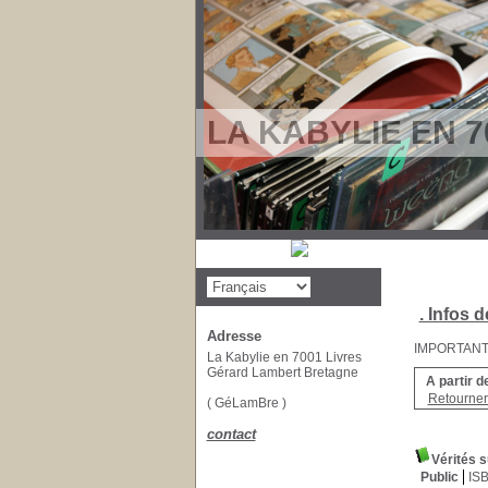
LA KABYLIE EN 7
. Infos d
Adresse
IMPORTANT : 
La Kabylie en 7001 Livres
Gérard Lambert Bretagne
A partir d
Retourner 
( GéLamBre )
contact
Vérités s
Public
IS