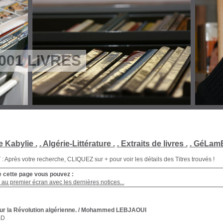
001 LIVRES
e Kabylie .
. Algérie-Littérature .
. Extraits de livres .
. GéLamB
Après votre recherche, CLIQUEZ sur + pour voir les détails des Titres trouvés !
e cette page vous pouvez :
au premier écran avec les dernières notices...
ur la Révolution algérienne.
/ Mohammed LEBJAOUI
BD