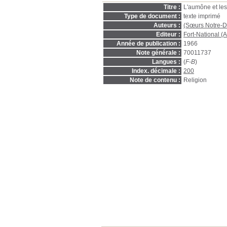
Titre :
L'aumône et le
Type de document :
texte imprimé
Auteurs :
(Sœurs Notre-Da
Editeur :
Fort-National (A
Année de publication :
1966
Note générale :
70011737
Langues :
(
F-B
)
Index. décimale :
200
Note de contenu :
Religion