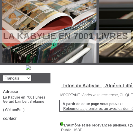
LA KABYLIE EN 7001 LIVRES
. Infos de Kabylie .
. Algérie-Litté
Adresse
IMPORTANT : Après votre recherche, CLIQUEZ su
La Kabylie en 7001 Livres
Gérard Lambert Bretagne
A partir de cette page vous pouvez :
Retourner au premier écran avec les dernièr
( GéLamBre )
contact
L'aumône et les redevances pieuses.
/ (
Public
ISBD