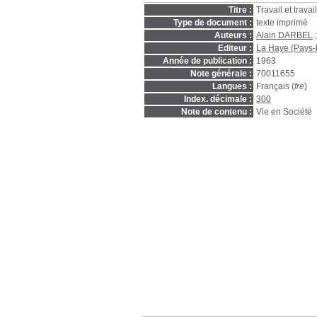
Titre :
Travail et travai
Type de document :
texte imprimé
Auteurs :
Alain DARBEL
Editeur :
La Haye (Pays-
Année de publication :
1963
Note générale :
70011655
Langues :
Français (
fre
)
Index. décimale :
300
Note de contenu :
Vie en Société