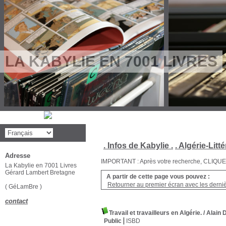
LA KABYLIE EN 7001 LIVRES
. Infos de Kabylie .
. Algérie-Litté
Adresse
IMPORTANT : Après votre recherche, CLIQUEZ su
La Kabylie en 7001 Livres
Gérard Lambert Bretagne
A partir de cette page vous pouvez :
Retourner au premier écran avec les dernièr
( GéLamBre )
contact
Travail et travailleurs en Algérie.
/ Alain
Public
ISBD