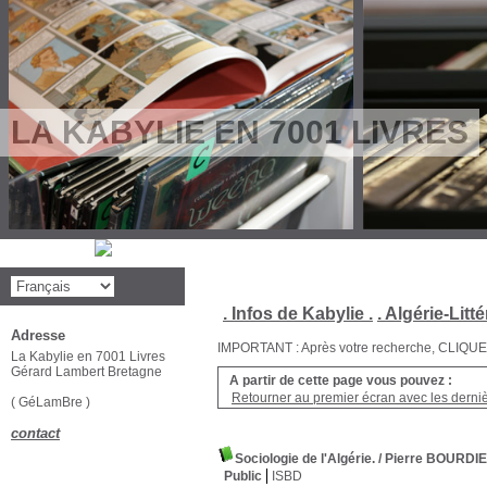
LA KABYLIE EN 7001 LIVRES
. Infos de Kabylie .
. Algérie-Litté
Adresse
IMPORTANT : Après votre recherche, CLIQUEZ su
La Kabylie en 7001 Livres
Gérard Lambert Bretagne
A partir de cette page vous pouvez :
Retourner au premier écran avec les dernièr
( GéLamBre )
contact
Sociologie de l'Algérie.
/ Pierre BOURDI
Public
ISBD