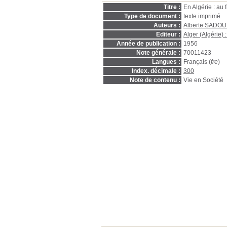
Titre :
En Algérie : au 
Type de document :
texte imprimé
Auteurs :
Alberte SADOU
Editeur :
Alger (Algérie) 
Année de publication :
1956
Note générale :
70011423
Langues :
Français (
fre
)
Index. décimale :
300
Note de contenu :
Vie en Société