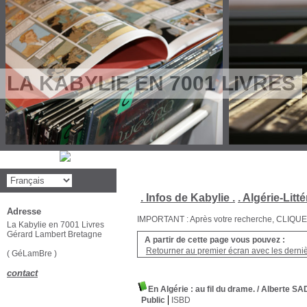
LA KABYLIE EN 7001 LIVRES
. Infos de Kabylie .
. Algérie-Litté
Adresse
IMPORTANT : Après votre recherche, CLIQUEZ su
La Kabylie en 7001 Livres
Gérard Lambert Bretagne
A partir de cette page vous pouvez :
Retourner au premier écran avec les dernièr
( GéLamBre )
contact
En Algérie : au fil du drame.
/ Alberte S
Public
ISBD